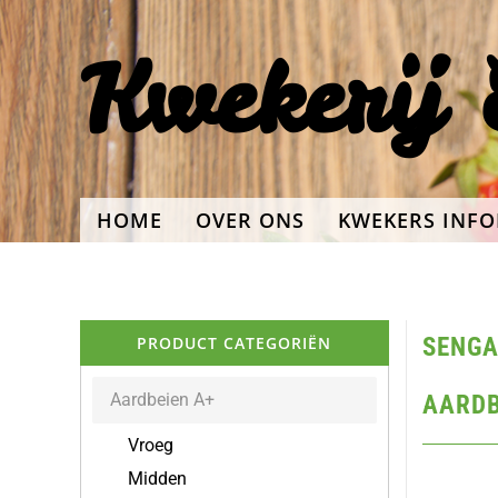
Kwekerij 
Terug naar hoofdinhoud
HOME
OVER ONS
KWEKERS INFO
PRODUCT CATEGORIËN
SENGA
Aardbeien A+
AARDB
Vroeg
Midden