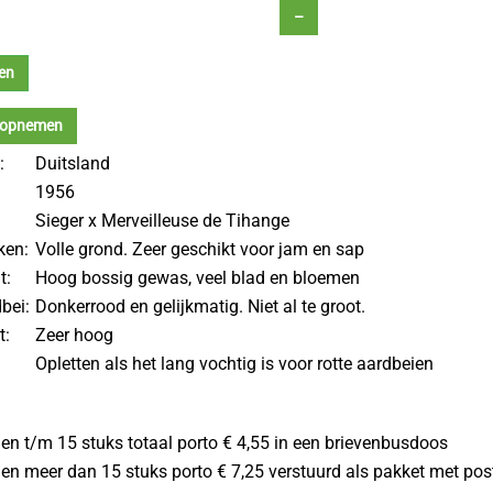
–
en
 opnemen
:
Duitsland
1956
Sieger x Merveilleuse de Tihange
ken:
Volle grond. Zeer geschikt voor jam en sap
t:
Hoog bossig gewas, veel blad en bloemen
bei:
Donkerrood en gelijkmatig. Niet al te groot.
t:
Zeer hoog
Opletten als het lang vochtig is voor rotte aardbeien
gen t/m 15 stuks totaal porto € 4,55 in een brievenbusdoos
gen meer dan 15 stuks porto € 7,25 verstuurd als pakket met post