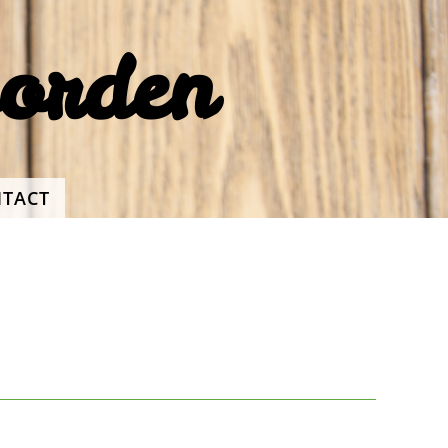
oorden
TACT