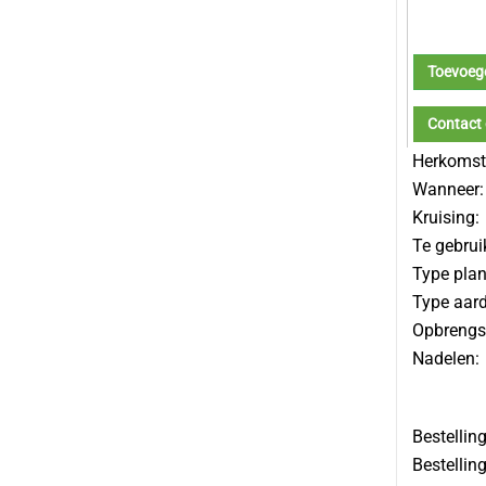
Toevoeg
Contact
Herkomst
Wanneer:
Kruising:
Te gebrui
Type plan
Type aard
Opbrengs
Nadelen:
Bestellin
Bestellin