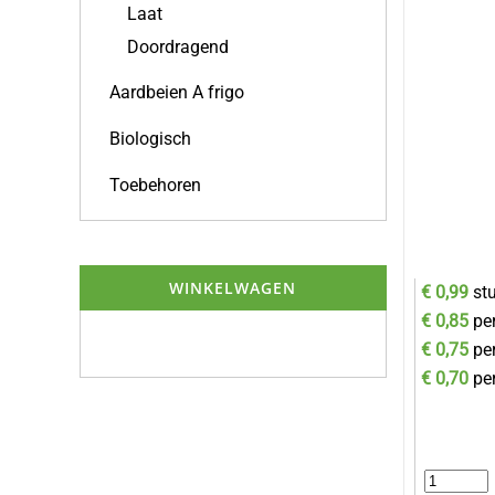
Laat
Doordragend
Aardbeien A frigo
Biologisch
Toebehoren
WINKELWAGEN
€ 0,99
st
€ 0,85
pe
€ 0,75
pe
€ 0,70
pe