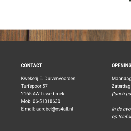
CONTACT
OPENING
Kwekerij E. Duivenvoorden
Maandag t
Turfspoor 57
Zaterdag:
2165 AW Lisserbroek
(lunch p
Mob: 06-51318630
E-mail:
aardbei@xs4all.nl
In de av
op telefo